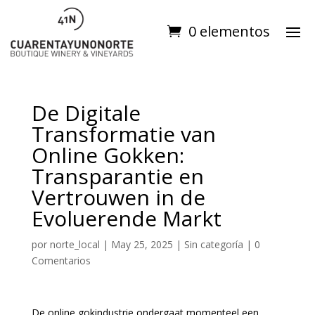
0 elementos
De Digitale
Transformatie van
Online Gokken:
Transparantie en
Vertrouwen in de
Evoluerende Markt
por
norte_local
|
May 25, 2025
|
Sin categoría
|
0
Comentarios
De online gokindustrie ondergaat momenteel een