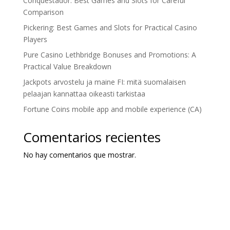
Conquestador: Best Games and Slots for Careful
Comparison
Pickering: Best Games and Slots for Practical Casino
Players
Pure Casino Lethbridge Bonuses and Promotions: A
Practical Value Breakdown
Jackpots arvostelu ja maine FI: mitä suomalaisen
pelaajan kannattaa oikeasti tarkistaa
Fortune Coins mobile app and mobile experience (CA)
Comentarios recientes
No hay comentarios que mostrar.