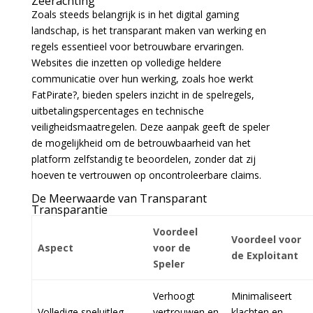
Zeerachting
Zoals steeds belangrijk is in het digital gaming
landschap, is het transparant maken van werking en
regels essentieel voor betrouwbare ervaringen.
Websites die inzetten op volledige heldere
communicatie over hun werking, zoals hoe werkt
FatPirate?, bieden spelers inzicht in de spelregels,
uitbetalingspercentages en technische
veiligheidsmaatregelen. Deze aanpak geeft de speler
de mogelijkheid om de betrouwbaarheid van het
platform zelfstandig te beoordelen, zonder dat zij
hoeven te vertrouwen op oncontroleerbare claims.
De Meerwaarde van Transparant
Transparantie
Voordeel
Voordeel voor
Aspect
voor de
de Exploitant
Speler
Verhoogt
Minimaliseert
Volledige speluitleg
vertrouwen en
klachten en